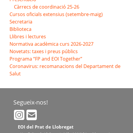
Càrrecs de coordinació 25-26
Cursos oficials extensius (setembre-maig)
Secretaria
Biblioteca
Llibres i lectures
Normativa acadèmica curs 2026-2027
Novetats: taxes i preus públics
Programa “FP and EOI Together”
Coronavirus: recomanacions del Departament de
Salut
Segueix-nos!
EOI del Prat de Llobregat