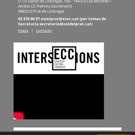
c/ Lo Gaiter de Llobregat, 140 - 144 (L9 Les Moreres /
Ambici CC Palmira Domènech)
08820 El Prat de Llobregat
93 370 96 97 eoielprat@xtec.cat (per temes de
Secretaria secretaria@eoidelprat.cat)
mapa
|
contacte