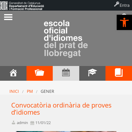
Entra
Ob
INICI
PM
GENER
Convocatòria ordinària de proves
d’idiomes
admin
11/01/22