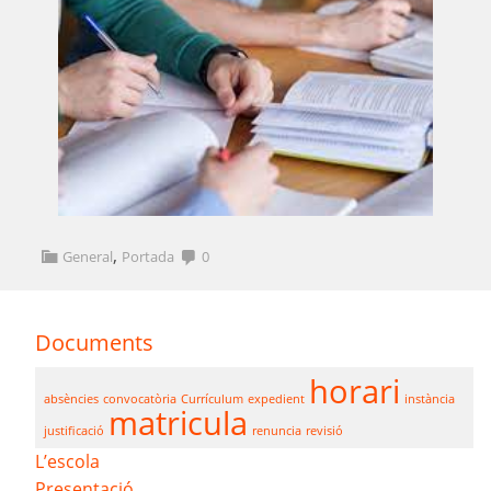
,
General
Portada
0
Documents
horari
absències
convocatòria
Currículum
expedient
instància
matricula
justificació
renuncia
revisió
L’escola
Presentació