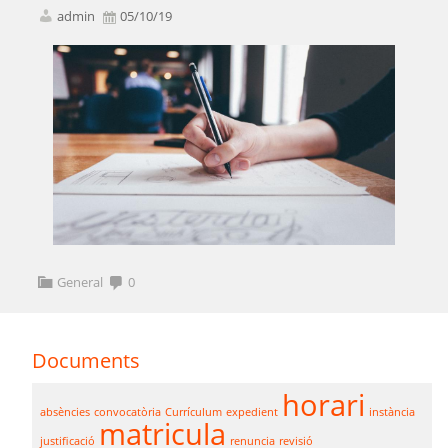
admin
05/10/19
General
0
Documents
horari
absències
convocatòria
Currículum
expedient
instància
matricula
justificació
renuncia
revisió