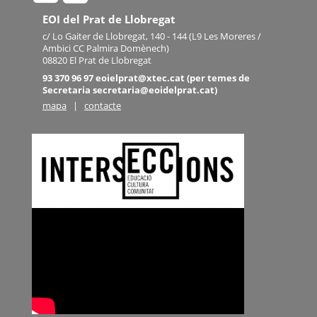
EOI del Prat de Llobregat
c/ Lo Gaiter de Llobregat, 140 - 144 (L9 Les Moreres /
Ambici CC Palmira Domènech)
08820 El Prat de Llobregat
93 370 96 97 eoielprat@xtec.cat (per temes de
Secretaria secretaria@eoidelprat.cat)
mapa
|
contacte