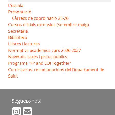
L’escola
Presentació
Càrrecs de coordinació 25-26
Cursos oficials extensius (setembre-maig)
Secretaria
Biblioteca
Llibres i lectures
Normativa acadèmica curs 2026-2027
Novetats: taxes i preus públics
Programa “FP and EOI Together”
Coronavirus: recomanacions del Departament de
Salut
Segueix-nos!