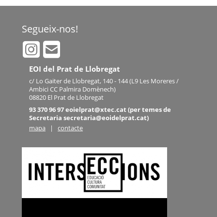
Segueix-nos!
EOI del Prat de Llobregat
c/ Lo Gaiter de Llobregat, 140 - 144 (L9 Les Moreres /
Ambici CC Palmira Domènech)
08820 El Prat de Llobregat
93 370 96 97 eoielprat@xtec.cat (per temes de
Secretaria secretaria@eoidelprat.cat)
mapa
|
contacte