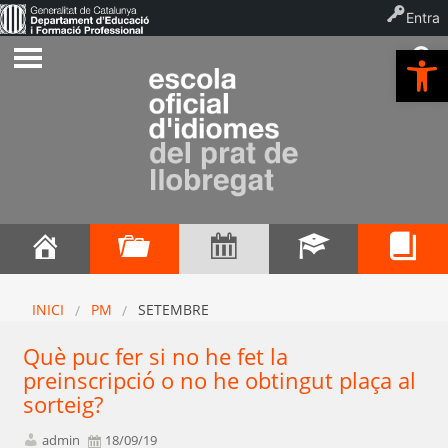
Entra
Ob
INICI
PM
SETEMBRE
Què puc fer si no he fet la
preinscripció o no he obtingut plaça al
sorteig?
admin
18/09/19