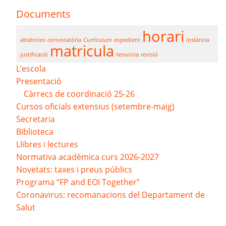
Documents
horari
absències
convocatòria
Currículum
expedient
instància
matricula
justificació
renuncia
revisió
L’escola
Presentació
Càrrecs de coordinació 25-26
Cursos oficials extensius (setembre-maig)
Secretaria
Biblioteca
Llibres i lectures
Normativa acadèmica curs 2026-2027
Novetats: taxes i preus públics
Programa “FP and EOI Together”
Coronavirus: recomanacions del Departament de
Salut