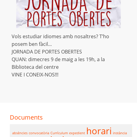
Vols estudiar idiomes amb nosaltres? T’ho
posem ben fàcil…
JORNADA DE PORTES OBERTES
QUAN: dimecres 9 de maig a les 19h, a la
Biblioteca del centre
VINE I CONEIX-NOS!!!
Documents
horari
absències
convocatòria
Currículum
expedient
instància