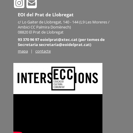
EOI del Prat de Llobregat
c/ Lo Gaiter de Llobregat, 140 - 144 (L9 Les Moreres /
Ambici CC Palmira Domènech)
08820 El Prat de Llobregat
93 370 96 97 eoielprat@xtec.cat (per temes de
Secretaria secretaria@eoidelprat.cat)
mapa
|
contacte