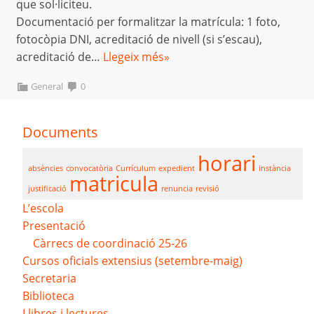
que sol·liciteu.
Documentació per formalitzar la matrícula: 1 foto,
fotocòpia DNI, acreditació de nivell (si s’escau),
acreditació de…
Llegeix més»
General
0
Documents
horari
absències
convocatòria
Currículum
expedient
instància
matricula
justificació
renuncia
revisió
L’escola
Presentació
Càrrecs de coordinació 25-26
Cursos oficials extensius (setembre-maig)
Secretaria
Biblioteca
Llibres i lectures