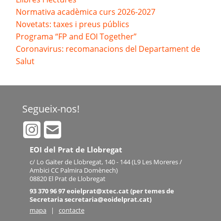
Normativa acadèmica curs 2026-2027
Novetats: taxes i preus públics
Programa “FP and EOI Together”
Coronavirus: recomanacions del Departament de
Salut
Segueix-nos!
EOI del Prat de Llobregat
c/ Lo Gaiter de Llobregat, 140 - 144 (L9 Les Moreres /
Ambici CC Palmira Domènech)
08820 El Prat de Llobregat
93 370 96 97 eoielprat@xtec.cat (per temes de
Secretaria secretaria@eoidelprat.cat)
mapa
|
contacte