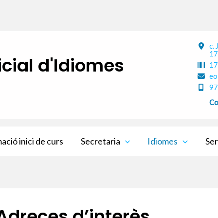
c.
17
icial d'Idiomes
17
eo
97
Co
ació inici de curs
Secretaria
Idiomes
Ser
Adreces d’interès