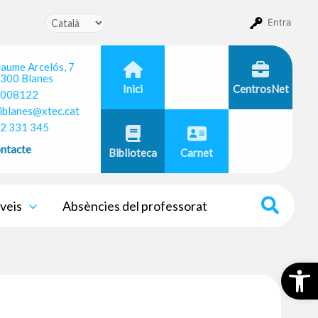
Entra
 Jaume Arcelós, 7
300 Blanes
Inici
Moodle
CentrosNet
008122
iblanes@xtec.cat
2 331 345
ntacte
Biblioteca
Carnet
Serveis
veis
Absències del professorat
Obr