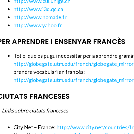
http://www.cui.unige.ch
http://www.i3d.qc.ca
http://www.nomade.fr
http://www.yahoo.fr
PER APRENDRE I ENSENYAR FRANCÈS
Tot el que es pugui necessitar per a aprendre gramà
http://globegate.utm.edu/french/globegate_mirro
prendre vocabulari en francès:
http://globegate.utm.edu/french/globegate_mirro
CIUTATS FRANCESES
inks sobre ciutats franceses
City Net – France:
http://www.city.net/countries/f