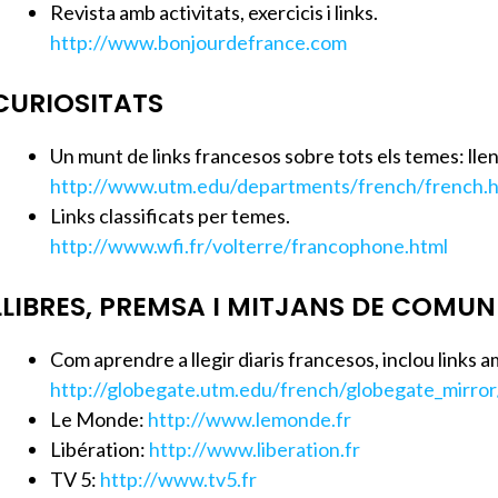
Revista amb activitats, exercicis i links.
http://www.bonjourdefrance.com
CURIOSITATS
Un munt de links francesos sobre tots els temes: llengu
http://www.utm.edu/departments/french/french.
Links classificats per temes.
http://www.wfi.fr/volterre/francophone.html
LLIBRES, PREMSA I MITJANS DE COMU
Com aprendre a llegir diaris francesos, inclou links am
http://globegate.utm.edu/french/globegate_mirror
Le Monde:
http://www.lemonde.fr
Libération:
http://www.liberation.fr
TV 5:
http://www.tv5.fr