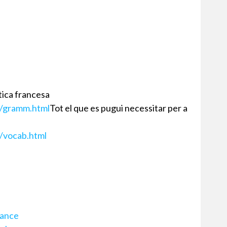
tica francesa
r/gramm.html
Tot el que es pugui necessitar per a
r/vocab.html
rance