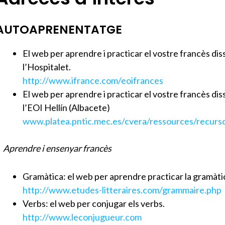
AUTOAPRENENTATGE
El web per aprendre i practicar el vostre francès di
l’Hospitalet.
http://www.ifrance.com/eoifrances
El web per aprendre i practicar el vostre francès d
l’EOI Hellín (Albacete)
www.platea.pntic.mec.es/cvera/ressources/recurs
prendre i ensenyar francès
Gramàtica: el web per aprendre practicar la gramàti
http://www.etudes-litteraires.com/grammaire.php
Verbs: el web per conjugar els verbs.
http://www.leconjugueur.com