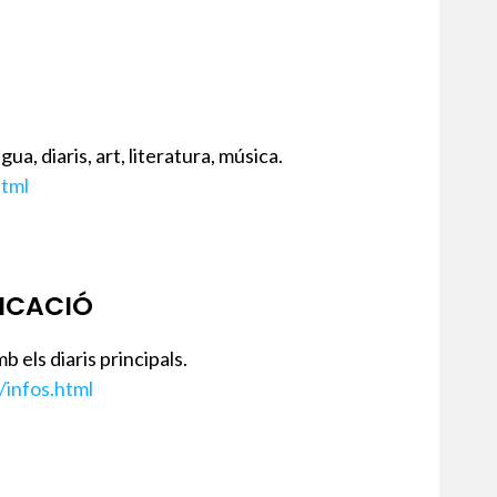
a, diaris, art, literatura, música.
html
NICACIÓ
b els diaris principals.
/infos.html