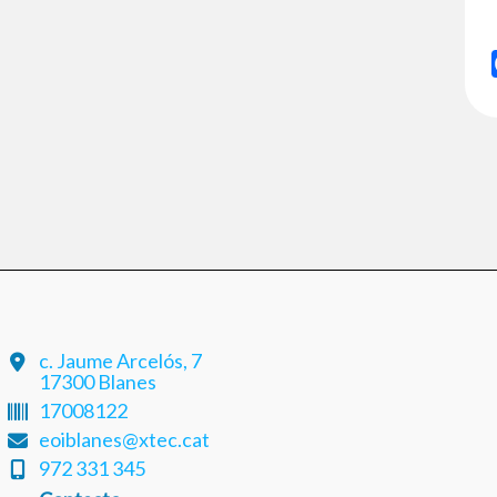
c. Jaume Arcelós, 7
17300 Blanes
17008122
eoiblanes@xtec.cat
972 331 345