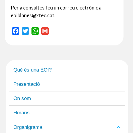
Per a consultes feu un correu electrònic a
eoiblanes@xtec.cat.
F
T
W
G
a
w
h
m
c
i
a
a
e
t
t
i
b
t
s
l
o
e
A
Què és una EOI?
o
r
p
k
p
Presentació
On som
Horaris
Organigrama