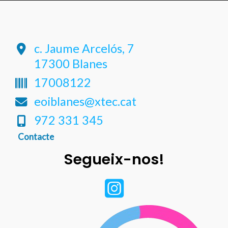
c. Jaume Arcelós, 7
17300 Blanes
17008122
eoiblanes@xtec.cat
972 331 345
Contacte
Segueix-nos!