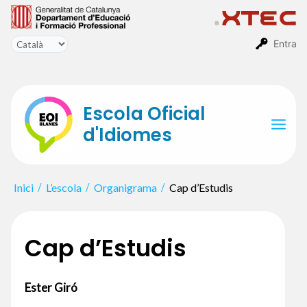
Vés
al
contingut
Entra
Escola Oficial
d'Idiomes
Mai
Men
Inici
L’escola
Organigrama
Cap d’Estudis
Cap d’Estudis
Ester Giró