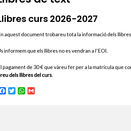
Llibres curs 2026-2027
n aquest document trobareu tota la informació dels llibr
s informem que els llibres no es vendran a l’EOI.
l pagament de 30 € que vàreu fer per a la matrícula que c
reu dels llibres del curs
.
F
T
W
G
a
w
h
m
c
i
a
a
e
t
t
i
b
t
s
l
o
e
A