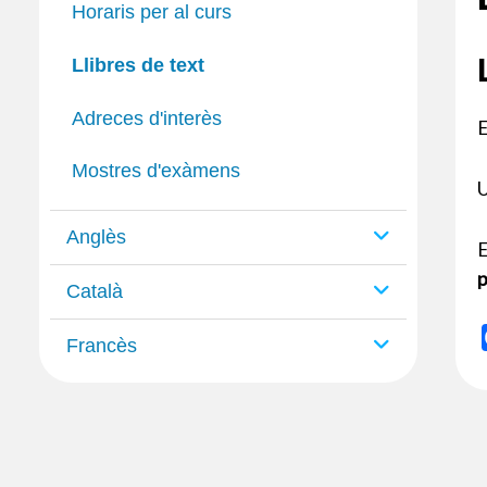
Horaris per al curs
Llibres de text
Adreces d'interès
E
Mostres d'exàmens
U
Anglès
E
p
Català
Francès