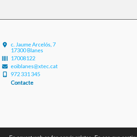
c. Jaume Arcelós, 7
17300 Blanes
17008122
eoiblanes@xtec.cat
972 331 345
Contacte