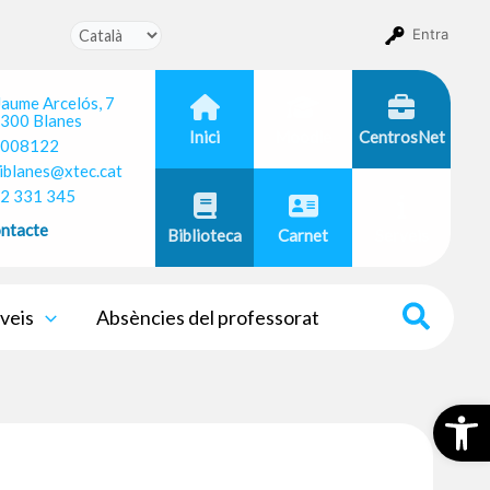
Entra
 Jaume Arcelós, 7
300 Blanes
Inici
Moodle
CentrosNet
008122
iblanes@xtec.cat
2 331 345
ntacte
Biblioteca
Carnet
Serveis
veis
Absències del professorat
Obr