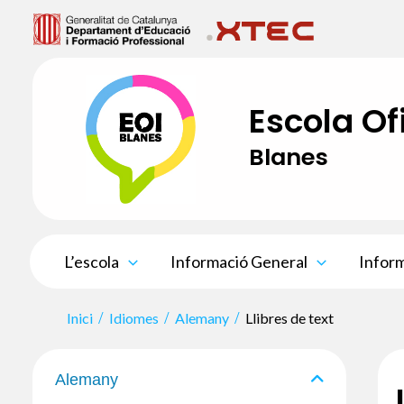
Vés
al
contingut
Escola Of
Blanes
L’escola
Informació General
Inform
Inici
Idiomes
Alemany
Llibres de text
Alemany