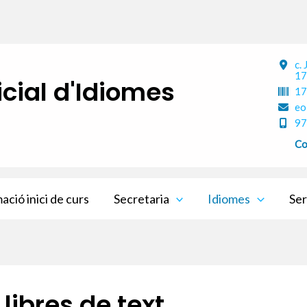
c.
17
icial d'Idiomes
17
eo
97
Co
ació inici de curs
Secretaria
Idiomes
Ser
Llibres de text