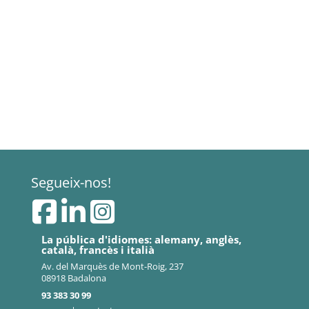
Segueix-nos!
La pública d'idiomes: alemany, anglès,
català, francès i italià
Av. del Marquès de Mont-Roig, 237
08918 Badalona
93 383 30 99