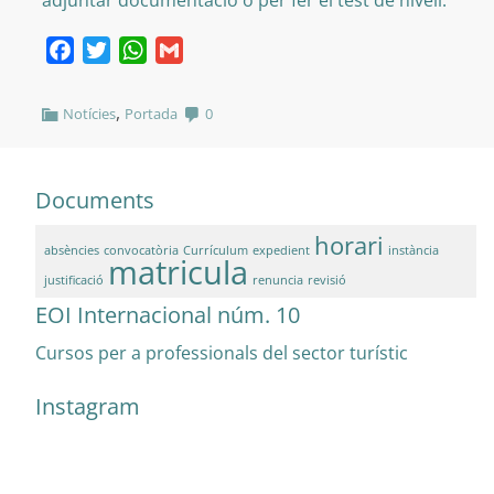
adjuntar documentació o per fer el test de nivell.
Facebook
Twitter
WhatsApp
Gmail
,
Notícies
Portada
0
Documents
horari
absències
convocatòria
Currículum
expedient
instància
matricula
justificació
renuncia
revisió
EOI Internacional núm. 10
Cursos per a professionals del sector turístic
Instagram