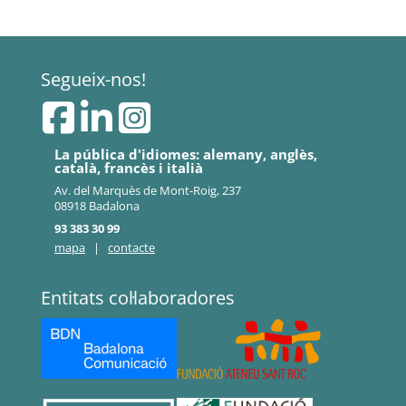
Segueix-nos!
La pública d'idiomes: alemany, anglès,
català, francès i italià
Av. del Marquès de Mont-Roig, 237
08918 Badalona
93 383 30 99
mapa
|
contacte
Entitats col·laboradores