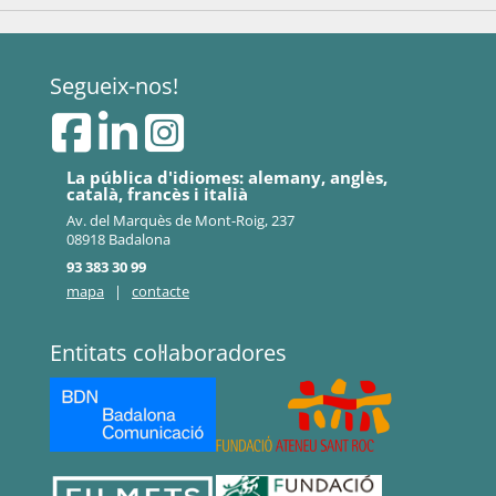
Segueix-nos!
La pública d'idiomes: alemany, anglès,
català, francès i italià
Av. del Marquès de Mont-Roig, 237
08918 Badalona
93 383 30 99
mapa
|
contacte
Entitats col·laboradores