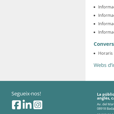
Informac
Informac
Informac
Informa
Conver
Horaris 
Webs d’i
Segueix-nos!
La públi
anglès, c
Av. del Ma
08918 Bad