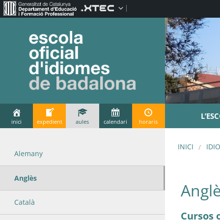
L’ES
inici
expedient
aules
calendari
horaris
INICI
IDI
Alemany
Anglès
Angl
Català
Cursos o