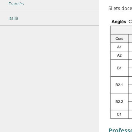
Francès
Si ets doc
Italià
Profess