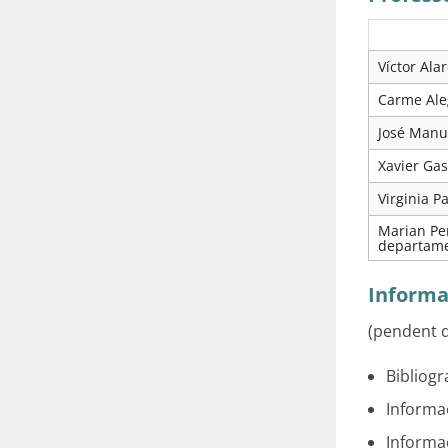
Víctor Ala
Carme Ale
José Manu
Xavier Ga
Virginia P
Marian Pe
departam
Informa
(pendent d
Bibliogr
Informac
Informa