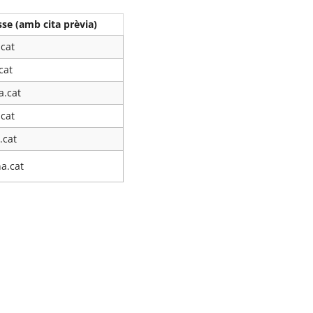
se (amb cita prèvia)
cat
cat
a.cat
cat
.cat
a.cat