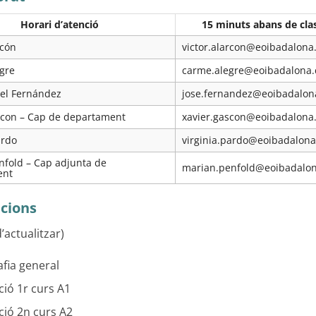
Horari d’atenció
15 minuts abans de clas
rcón
victor.alarcon@eoibadalona.
gre
carme.alegre@eoibadalona.
el Fernández
jose.fernandez@eoibadalon
scon – Cap de departament
xavier.gascon@eoibadalona.
ardo
virginia.pardo@eoibadalona
nfold – Cap adjunta de
marian.penfold@eoibadalon
ent
cions
’actualitzar)
afia general
ió 1r curs A1
ció 2n curs A2