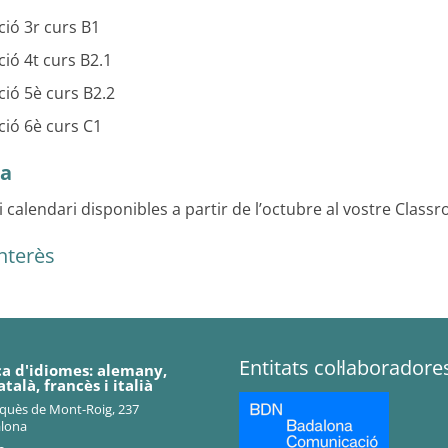
ió 3r curs B1
ió 4t curs B2.1
ió 5è curs B2.2
ció 6è curs C1
sa
i calendari disponibles a partir de l’octubre al vostre Class
nterès
Entitats col·laboradore
ca d'idiomes: alemany,
atalà, francès i italià
rquès de Mont-Roig, 237
alona