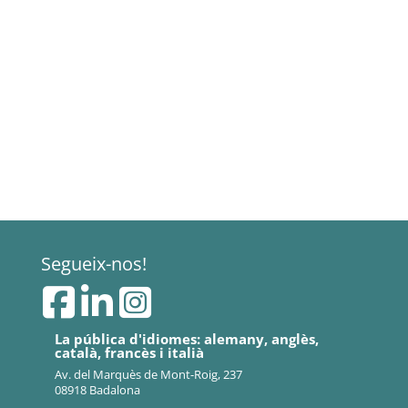
Segueix-nos!
La pública d'idiomes: alemany, anglès,
català, francès i italià
Av. del Marquès de Mont-Roig, 237
08918 Badalona