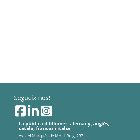
Segueix-nos!
La pública d'idiomes: alemany, anglès,
català, francès i italià
Av. del Marquès de Mont-Roig, 237