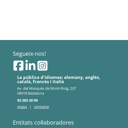
Segueix-nos!
La pública d'idiomes: alemany, anglès,
català, francès i italià
Av. del Marquès de Mont-Roig, 237
08918 Badalona
93 383 30 99
mapa
|
contacte
Entitats col·laboradores