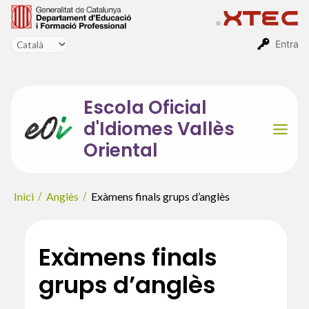
Vés
al
contingut
Entra
Escola Oficial
d'Idiomes Vallès
Mai
Oriental
Men
Inici
Anglès
Exàmens finals grups d’anglès
Exàmens finals
grups d’anglès