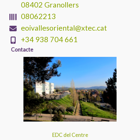
08402 Granollers
08062213
eoivallesoriental@xtec.cat
+34 938 704 661
Contacte
EDC del Centre