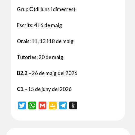
Grup
C
(dilluns i dimecres):
Escrits: 4 i 6 de maig
Orals: 11, 13 i 18 de maig
Tutories: 20 de maig
B2.2
– 26 de maig del 2026
C1
– 15 de juny del 2026
T
W
G
G
T
P
w
h
m
o
e
u
i
a
a
o
l
s
t
t
i
g
e
h