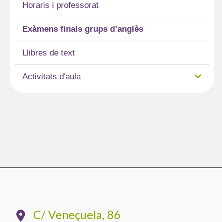
t
s
l
l
g
t
Horaris i professorat
e
A
e
r
o
r
p
C
a
K
Exàmens finals grups d’anglès
p
l
m
i
Llibres de text
a
n
s
d
Activitats d'aula
s
l
r
e
o
o
m
C/ Veneçuela, 86