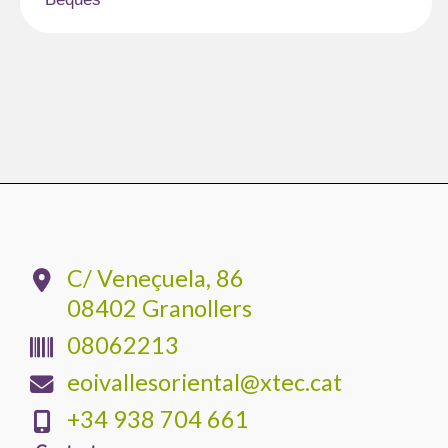
C/ Veneçuela, 86
08402 Granollers
08062213
eoivallesoriental@xtec.cat
+34 938 704 661