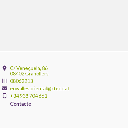
C/ Veneçuela, 86
08402 Granollers
08062213
eoivallesoriental@xtec.cat
+34 938 704 661
Contacte