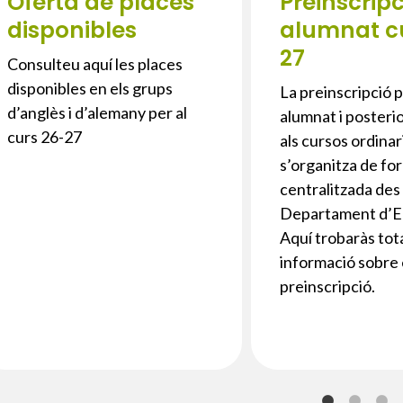
Oferta de places
Preinscrip
disponibles
alumnat c
27
Consulteu aquí les places
disponibles en els grups
La preinscripció p
d’anglès i d’alemany per al
alumnat i posteri
curs 26-27
als cursos ordinar
s’organitza de fo
centralitzada des
Departament d’E
Aquí trobaràs tota
informació sobre 
preinscripció.