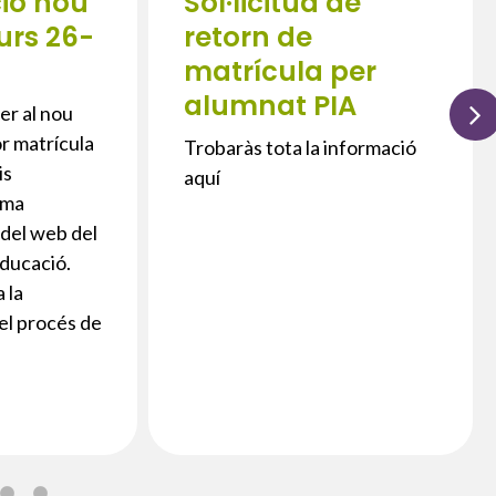
ció nou
Sol·licitud de
urs 26-
retorn de
matrícula per
alumnat PIA
er al nou
or matrícula
Trobaràs tota la informació
is
aquí
rma
 del web del
ducació.
 la
el procés de