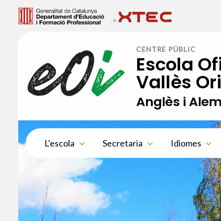
Vés
al
contingut
CENTRE PÚBLIC
Escola Of
Vallès Or
Anglès i Ale
L’escola
Secretaria
Idiomes