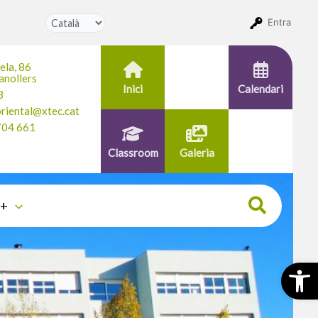
Entra
ela, 86
nollers
Inici
Centrosnet
Calendari
3
oriental@xtec.cat
704 661
Preinscripció i
Classroom
Galeria
Matrícula
 +
Obr