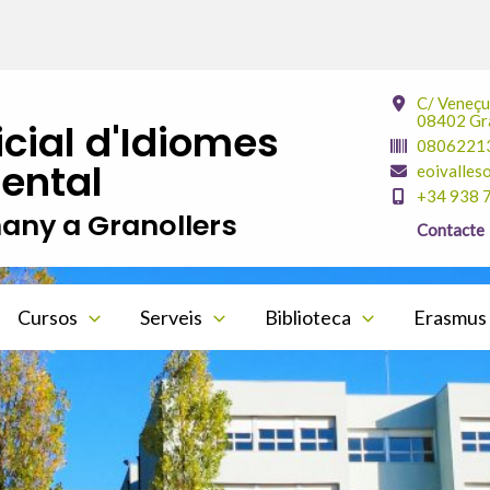
C/ Veneçu
08402 Gra
icial d'Idiomes
0806221
iental
eoivalles
+34 938 
many a Granollers
Contacte
Cursos
Serveis
Biblioteca
Erasmus