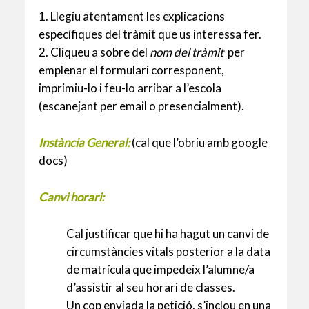
1. Llegiu atentament les explicacions
específiques del tràmit que us interessa fer.
2. Cliqueu a sobre del
nom del tràmit
per
emplenar el formulari corresponent,
imprimiu-lo i feu-lo arribar a l’escola
(escanejant per email o presencialment).
Instància General:
(cal que l’obriu amb google
docs)
Canvi horari:
Cal justificar que hi ha hagut un canvi de
circumstàncies vitals posterior a la data
de matrícula que impedeix l’alumne/a
d’assistir al seu horari de classes.
Un cop enviada la petició, s’inclou en una