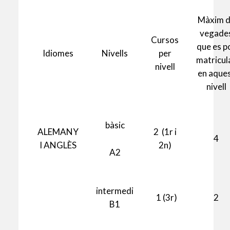
Màxim 
vegade
Cursos
que es p
Idiomes
Nivells
per
matricul
nivell
en aque
nivell
bàsic
ALEMANY
2 (1r i
4
I ANGLÈS
2n)
A2
intermedi
1 (3r)
2
B1