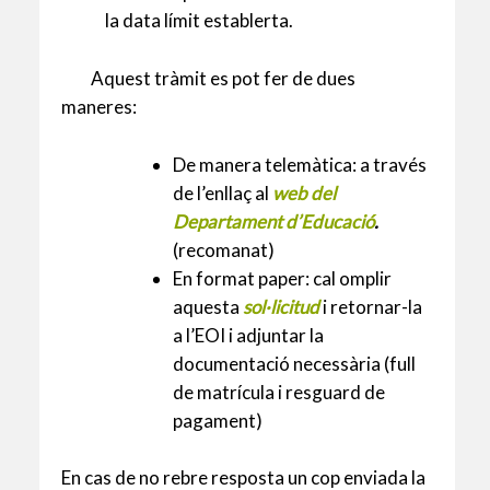
la data límit establerta.
Aquest tràmit es pot fer de dues
maneres:
De manera telemàtica: a través
de l’enllaç al
web del
Departament d’Educació
.
(recomanat)
En format paper: cal omplir
aquesta
sol·licitud
i retornar-la
a l’EOI i adjuntar la
documentació necessària (full
de matrícula i resguard de
pagament)
En cas de no rebre resposta un cop enviada la