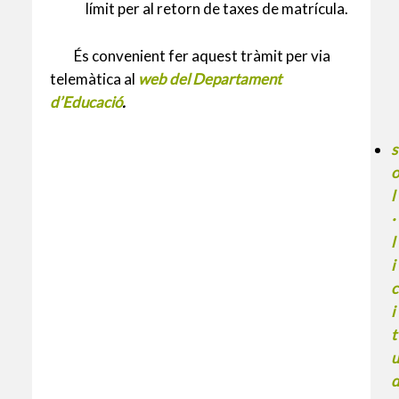
límit per al retorn de taxes de matrícula.
És convenient fer aquest tràmit per via
telemàtica al
web del Departament
d’Educació
.
s
o
l
·
l
i
c
i
t
u