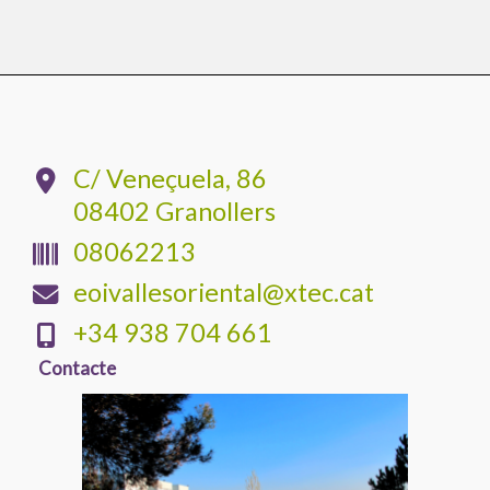
C/ Veneçuela, 86
08402 Granollers
08062213
eoivallesoriental@xtec.cat
+34 938 704 661
Contacte