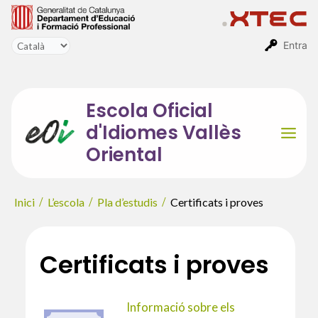
Vés
al
contingut
Entra
Escola Oficial
d'Idiomes Vallès
Mai
Oriental
Men
Inici
L’escola
Pla d’estudis
Certificats i proves
Certificats i proves
Informació sobre els