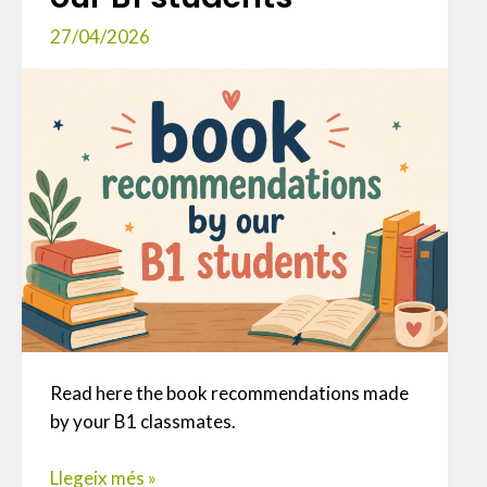
27/04/2026
Read here the book recommendations made
by your B1 classmates.
Book
Llegeix més »