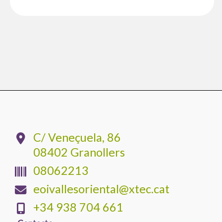
C/ Veneçuela, 86
08402 Granollers
08062213
eoivallesoriental@xtec.cat
+34 938 704 661