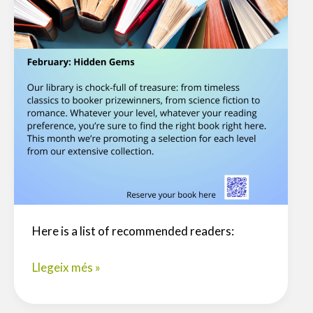
Here is a list of recommended readers:
The
Llegeix més »
V.O.
Voice: