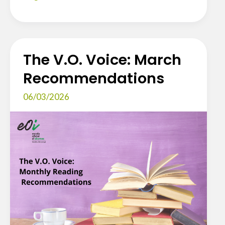
Recommendations
by
our
B1
The V.O. Voice: March
students
Recommendations
06/03/2026