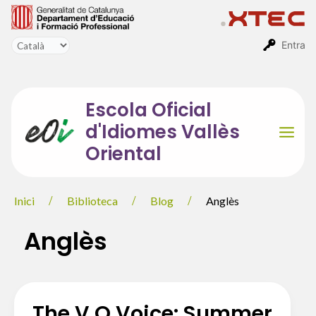
Vés
al
contingut
Entra
Escola Oficial
d'Idiomes Vallès
Mai
Oriental
Men
Inici
Biblioteca
Blog
Anglès
Anglès
The V.O Voice: Summer