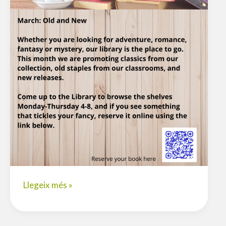
The
Llegeix més »
V.O.
Voice:
March