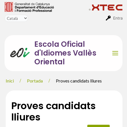
Vés
al
contingut
Entra
Escola Oficial
d'Idiomes Vallès
Mai
Oriental
Men
Inici
Portada
Proves candidats lliures
Proves candidats
lliures