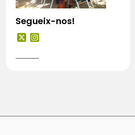
Segueix-nos!
___________