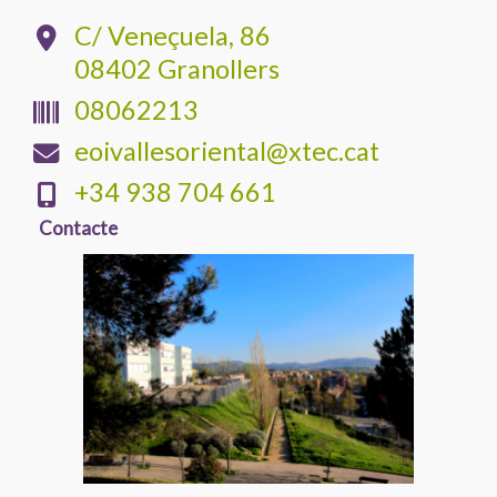
C/ Veneçuela, 86
08402 Granollers
08062213
eoivallesoriental@xtec.cat
+34 938 704 661
Contacte