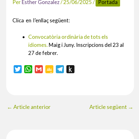
Per
Esther Gonzalez
/
25/06/2025
/
Portada
Clica en l’enllaç següent:
Convocatòria ordinària de tots els
idiomes.
Maig i Juny. Inscripcions del 23 al
27 de febrer.
T
W
G
G
T
P
w
h
m
o
e
u
i
a
a
o
l
s
t
t
i
g
e
h
t
s
l
l
g
t
←
Article anterior
Article següent
→
e
A
e
r
o
r
p
C
a
K
p
l
m
i
a
n