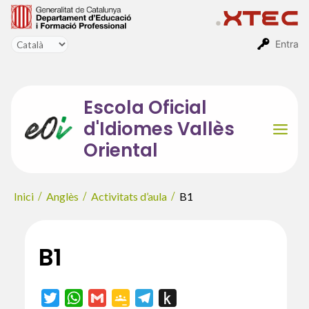
Vés
al
contingut
Entra
Escola Oficial
d'Idiomes Vallès
Mai
Oriental
Men
Inici
Anglès
Activitats d’aula
B1
B1
T
W
G
G
T
P