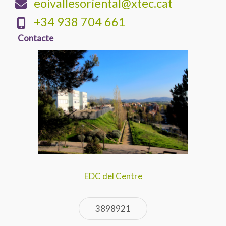
eoivallesoriental@xtec.cat
+34 938 704 661
Contacte
EDC del Centre
3898921