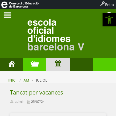
Entra
Ob
INICI
AM
JULIOL
Tancat per vacances
admin
25/07/24