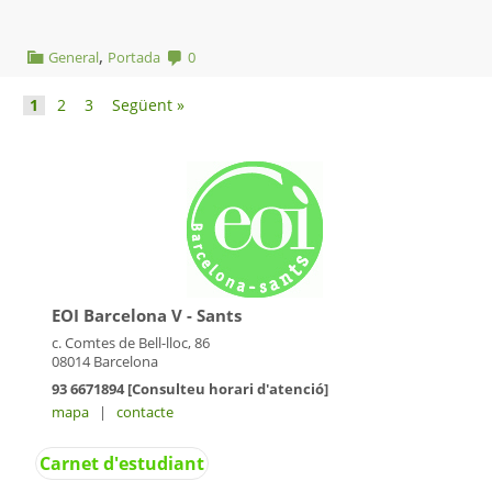
,
General
Portada
0
1
2
3
Següent »
EOI Barcelona V - Sants
c. Comtes de Bell-lloc, 86
08014 Barcelona
93 6671894 [Consulteu horari d'atenció]
mapa
|
contacte
Carnet d'estudiant