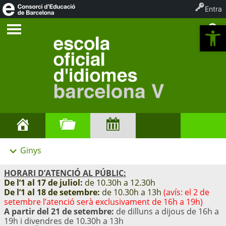
Entra
Ob
Ginys
HORARI D’ATENCIÓ AL PÚBLIC:
De l’1 al 17 de juliol:
de 10.30h a 12.30h
De l’1 al 18 de setembre:
de 10.30h a 13h
(avís: el 2 de
setembre l’atenció serà exclusivament de 16h a 19h)
A partir del 21 de setembre:
de dilluns a dijous de 16h a
19h i divendres de 10.30h a 13h