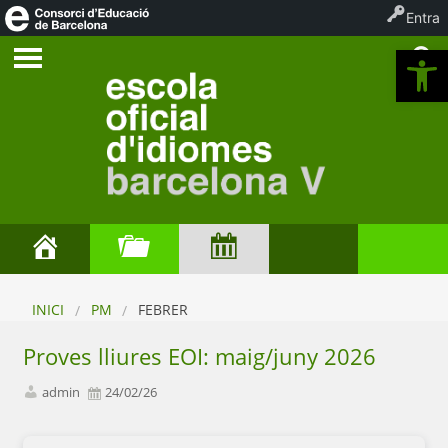
Entra
Ob
INICI
PM
FEBRER
Proves lliures EOI: maig/juny 2026
admin
24/02/26