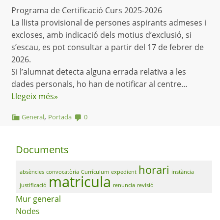
Programa de Certificació Curs 2025-2026
La llista provisional de persones aspirants admeses i
excloses, amb indicació dels motius d’exclusió, si
s’escau, es pot consultar a partir del 17 de febrer de
2026.
Si l’alumnat detecta alguna errada relativa a les
dades personals, ho han de notificar al centre…
Llegeix més»
,
General
Portada
0
Documents
horari
absències
convocatòria
Currículum
expedient
instància
matricula
justificació
renuncia
revisió
Mur general
Nodes