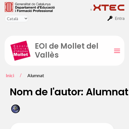
Vés
al
contingut
Entra
EOI de Mollet del
Vallès
Mai
Men
Inici
Alumnat
Nom de l'autor: Alumnat