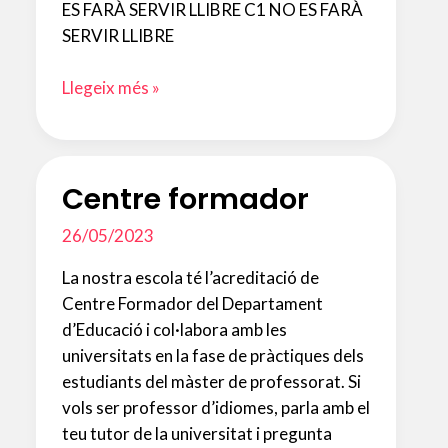
ES FARÀ SERVIR LLIBRE C1 NO ES FARÀ
SERVIR LLIBRE
Llibres
Llegeix més »
de
text
pel
Centre formador
curs
2026-
26/05/2023
2027.
Francès
La nostra escola té l’acreditació de
Centre Formador del Departament
d’Educació i col·labora amb les
universitats en la fase de pràctiques dels
estudiants del màster de professorat. Si
vols ser professor d’idiomes, parla amb el
teu tutor de la universitat i pregunta