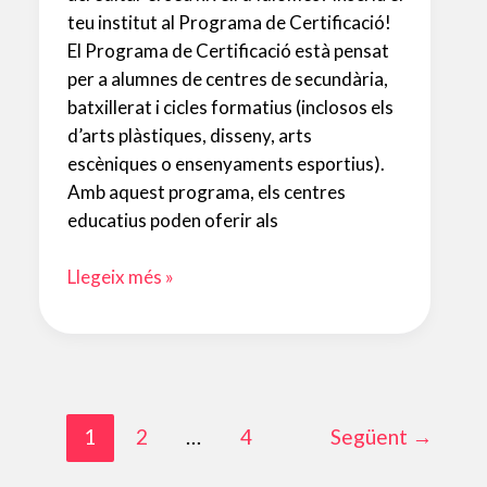
teu institut al Programa de Certificació!
El Programa de Certificació està pensat
per a alumnes de centres de secundària,
batxillerat i cicles formatius (inclosos els
d’arts plàstiques, disseny, arts
escèniques o ensenyaments esportius).
Amb aquest programa, els centres
educatius poden oferir als
Programa
Llegeix més »
de
certificació
per
a
centres
1
2
…
4
Següent
→
de
secundària