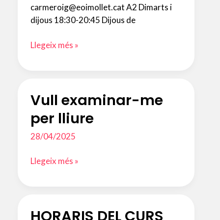
carmeroig@eoimollet.cat A2 Dimarts i
dijous 18:30-20:45 Dijous de
Horaris
Llegeix més »
d’anglès.
Curs
2026-
Vull examinar-me
2027
per lliure
28/04/2025
Vull
Llegeix més »
examinar-
me
per
HORARIS DEL CURS
lliure