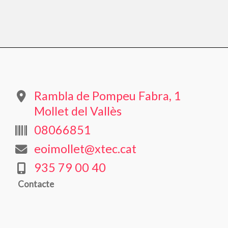
Rambla de Pompeu Fabra, 1
Mollet del Vallès
08066851
eoimollet@xtec.cat
935 79 00 40
Contacte