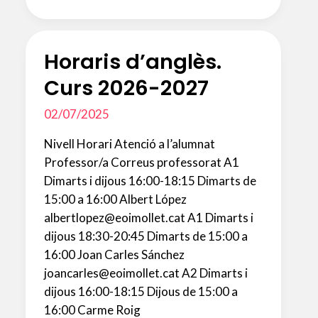
francès.
Curs
Horaris d’anglès.
2026-
2027
Curs 2026-2027
02/07/2025
Nivell Horari Atenció a l’alumnat
Professor/a Correus professorat A1
Dimarts i dijous 16:00-18:15 Dimarts de
15:00 a 16:00 Albert López
albertlopez@eoimollet.cat A1 Dimarts i
dijous 18:30-20:45 Dimarts de 15:00 a
16:00 Joan Carles Sánchez
joancarles@eoimollet.cat A2 Dimarts i
dijous 16:00-18:15 Dijous de 15:00 a
16:00 Carme Roig