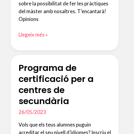
sobre la possibilitat de fer les pràctiques
del màster amb nosaltres. T’encantarà!
Opinions
Centre
Llegeix més »
formador
Programa de
certificació per a
centres de
secundària
26/05/2023
Vols que els teus alumnes puguin
acreditar el seu nivell d’idiomes? Inscriu el