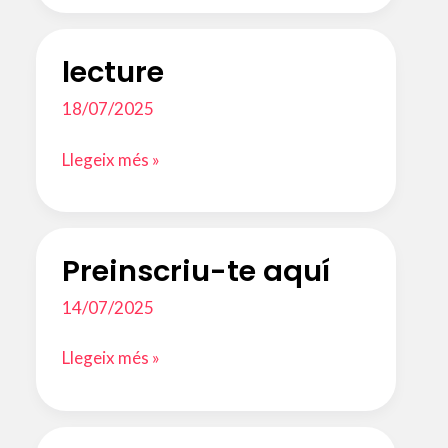
ALUMNES
–
lecture
Curs
2026-
18/07/2025
2027
lecture
Llegeix més »
Preinscriu-te aquí
14/07/2025
Preinscriu-
Llegeix més »
te
aquí