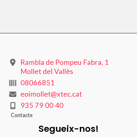
Rambla de Pompeu Fabra, 1
Mollet del Vallès
08066851
eoimollet@xtec.cat
935 79 00 40
Contacte
Segueix-nos!