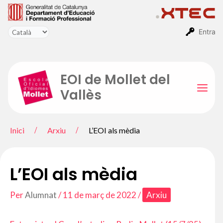
Vés
al
contingut
Entra
EOI de Mollet del
Vallès
Mai
Men
Inici
Arxiu
L’EOI als mèdia
L’EOI als mèdia
Per
Alumnat
/
11 de març de 2022
/
Arxiu