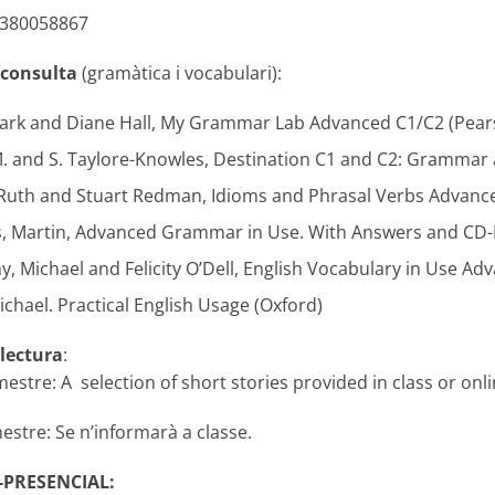
1380058867
 consulta
(gramàtica i vocabulari):
Mark and Diane Hall, My Grammar Lab Advanced C1/C2 (Pear
. and S. Taylore-Knowles, Destination C1 and C2: Grammar 
 Ruth and Stuart Redman, Idioms and Phrasal Verbs Advanc
, Martin, Advanced Grammar in Use. With Answers and CD
, Michael and Felicity O’Dell, English Vocabulary in Use A
chael. Practical English Usage (Oxford)
 lectura
:
mestre: A selection of short stories provided in class or onli
estre: Se n’informarà a classe.
-PRESENCIAL: