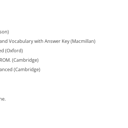
son)
and Vocabulary with Answer Key (Macmillan)
ed (Oxford)
-ROM. (Cambridge)
dvanced (Cambridge)
ne.