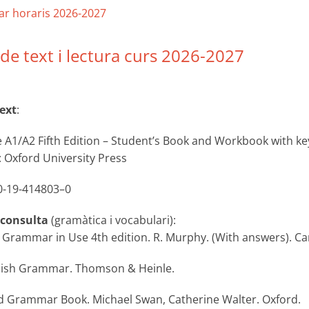
ar horaris 2026-2027
 de text i lectura curs 2026-2027
text
:
le A1/A2 Fifth Edition – Student’s Book and Workbook with ke
 Oxford University Press
0-19-414803–0
 consulta
(gramàtica i vocabulari):
l Grammar in Use 4th edition. R. Murphy. (With answers). C
glish Grammar. Thomson & Heinle.
d Grammar Book. Michael Swan, Catherine Walter. Oxford.