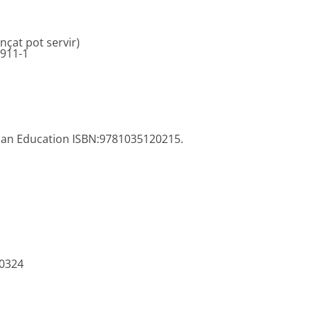
nçat pot servir)
911-1
llan Education ISBN:9781035120215.
20324