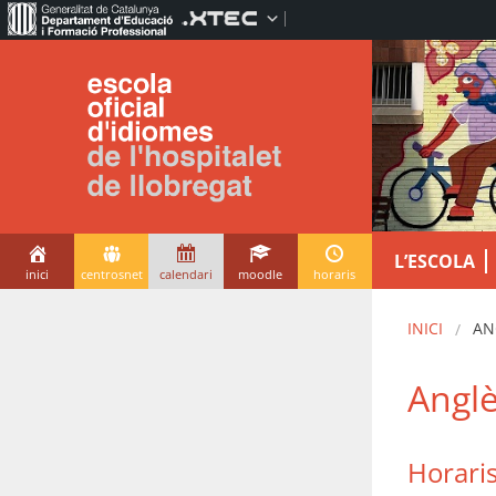
L’ESCOLA
inici
centrosnet
calendari
moodle
horaris
INICI
AN
Angl
Horaris