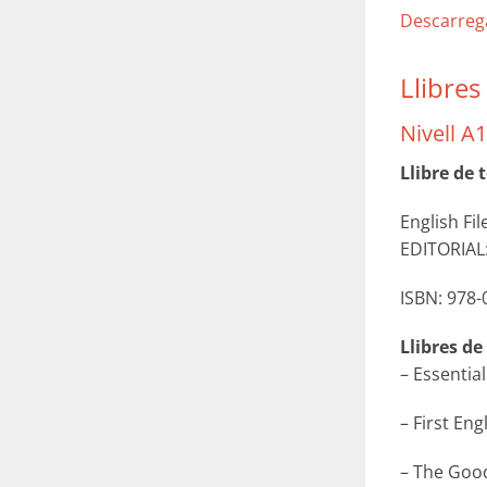
Descarreg
Llibres
Nivell A1
Llibre de 
English Fi
EDITORIAL:
ISBN: 978-
Llibres de
– Essentia
– First En
– The Goo