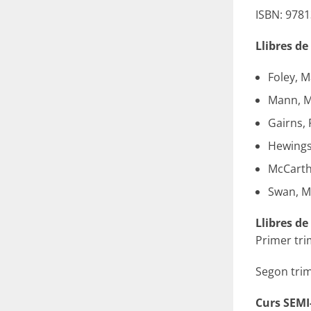
ISBN: 978
Llibres de
Foley, 
Mann, M
Gairns,
Hewings
McCarthy
Swan, Mi
Llibres de
Primer tri
Segon trim
Curs SEMI