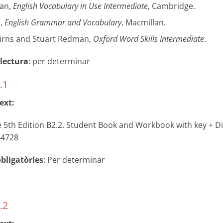
an,
English Vocabulary in Use Intermediate
, Cambridge.
e,
English Grammar and Vocabulary
, Macmillan.
irns and Stuart Redman,
Oxford Word Skills Intermediate
.
 lectura
: per determinar
.1
ext:
le 5th Edition B2.2. Student Book and Workbook with key + D
44728
bligatòries
: Per determinar
.2