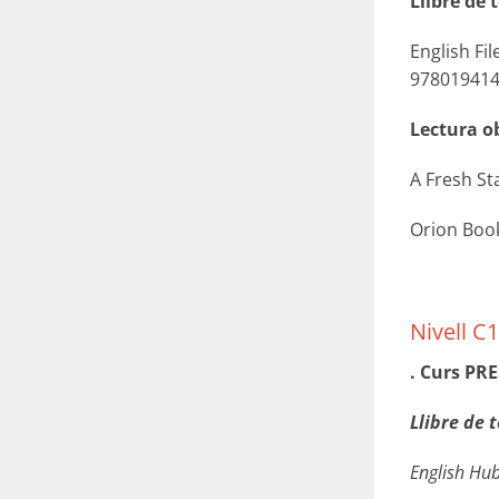
Llibre de t
English Fi
97801941
Lectura o
A Fresh St
Orion Boo
Nivell C1
. Curs PR
Llibre de t
English Hu