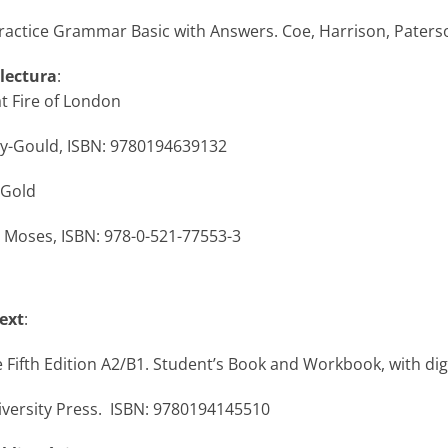
ractice Grammar Basic with Answers. Coe, Harrison, Paters
 lectura
:
t Fire of London
dy-Gould, ISBN: 9780194639132
 Gold
 Moses, ISBN: 978-0-521-77553-3
text
:
le Fifth Edition A2/B1. Student’s Book and Workbook, with digi
versity Press. ISBN: 9780194145510