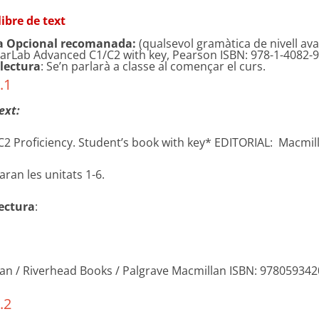
libre de text
a Opcional recomanada:
(qualsevol gramàtica de nivell ava
Lab Advanced C1/C2 with key, Pearson ISBN: 978-1-4082-9
 lectura
: Se’n parlarà a classe al començar el curs.
.1
ext:
C2 Proficiency. Student’s book with key* EDITORIAL: Macmi
aran les unitats 1-6.
lectura
:
an / Riverhead Books / Palgrave Macmillan ISBN: 97805934
.2