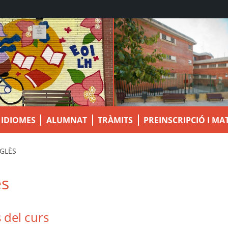
IDIOMES
ALUMNAT
TRÀMITS
PREINSCRIPCIÓ I MA
GLÈS
ès
 del curs