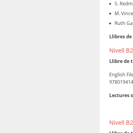
S. Redm
M. Vinc
Ruth Ga
Llibres de
Nivell B2
Llibre de t
English Fi
97801941
Lectures o
Nivell B2