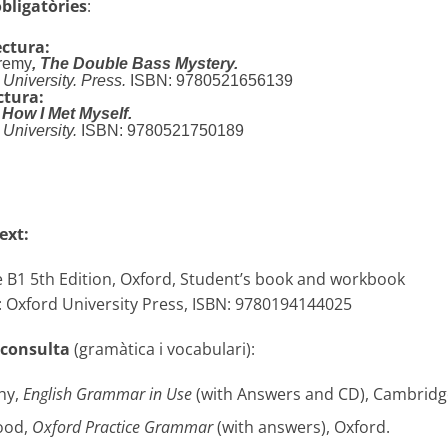
bligatòries
:
ectura:
remy
, The Double Bass Mystery.
University. Press.
ISBN: 9780521656139
ctura:
,
How I Met Myself.
University.
ISBN: 9780521750189
ext:
le B1 5th Edition, Oxford, Student’s book and workbook
 Oxford University Press, ISBN: 9780194144025
 consulta
(gramàtica i vocabulari):
hy,
English Grammar in Use
(with Answers and CD), Cambridg
wood,
Oxford Practice Grammar
(with answers), Oxford.