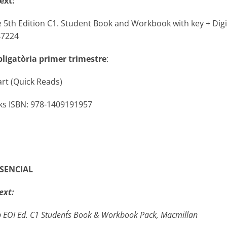
ext:
le 5th Edition C1. Student Book and Workbook with key + Digi
47224
bligatòria primer trimestre
:
art (Quick Reads)
ks ISBN: 978-1409191957
ESENCIAL
ext:
b EOI Ed. C1 Student´s Book & Workbook Pack,
Macmillan