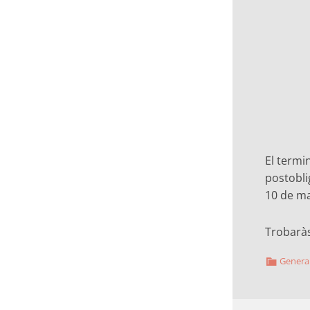
El termi
postobli
10 de ma
Trobarà
Genera