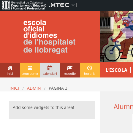
L’ESCOLA
inici
centrosnet
calendari
moodle
horaris
INICI
ADMIN
PÀGINA 3
Alumn
Add some widgets to this area!