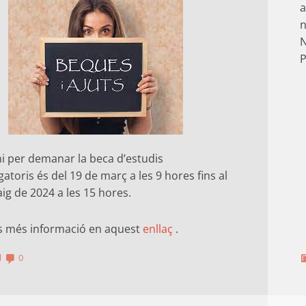
a
n
N
P
ni per demanar la beca d’estudis
gatoris és del 19 de març a les 9 hores fins al
ig de 2024 a les 15 hores.
s més informació en aquest
enllaç
.
l
0