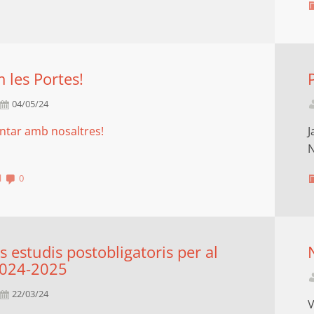
 les Portes!
04/05/24
intar amb nosaltres!
J
N
l
0
 estudis postobligatoris per al
2024-2025
22/03/24
V