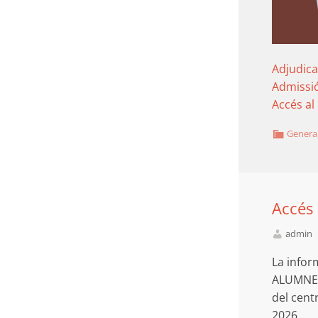
Adjudica
Admissió
Accés al 
Genera
Accés 
admin
La infor
ALUMNES 
del cent
2026.