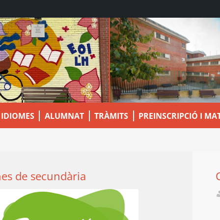
IDIOMES
ALUMNAT
TRÀMITS
PREINSCRIPCIÓ I MA
es de secundària