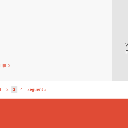
V
F
l
0
1
2
3
4
Següent »