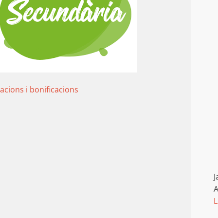
acions i bonificacions
J
A
L