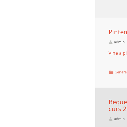
Pintem
admin
Vine a p
Genera
Beques
curs 
admin