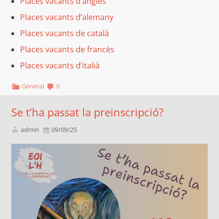
Places vacants d’anglès
Places vacants d’alemany
Places vacants de català
Places vacants de francès
Places vacants d’italià
General
0
Se t’ha passat la preinscripció?
admin
09/09/25