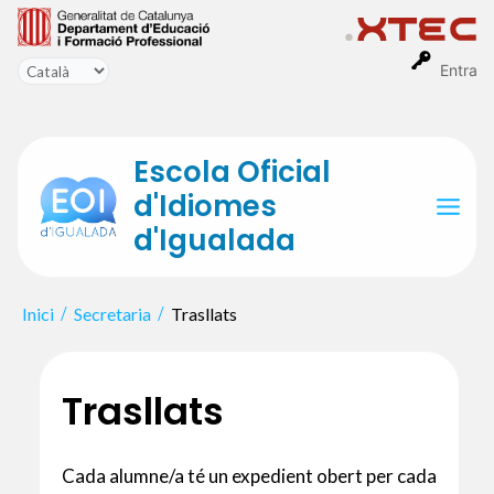
Vés
al
contingut
Entra
Escola Oficial
d'Idiomes
Mai
d'Igualada
Men
Inici
Secretaria
Trasllats
Trasllats
Cada alumne/a té un expedient obert per cada