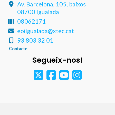
Av. Barcelona, 105, baixos
08700 Igualada
08062171
eoiigualada@xtec.cat
93 803 32 01
Contacte
Segueix-nos!