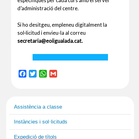
específiques per cada curs amb el servei
d’administració del centre.
Si ho desitgeu, empleneu digitalment la
sol·licitud i envieu-la al correu
secretaria@eoiigualada.cat.
Descarregar trasllat d’expedient
F
T
W
G
a
w
h
m
c
i
a
a
e
t
t
i
b
t
s
l
Assistència a classe
o
e
A
o
r
p
Instàncies i sol·licituds
k
p
Expedició de títols