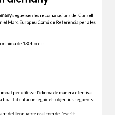
alemany
segueixen les recomanacions del Consell
en el Marc Europeu Comú de Referència per a les
a mínima de 130 hores:
lumnat per utilitzar l’idioma de manera efectiva
 finalitat cal aconseguir els objectius següents:
tant del llenguatge oral com de l’escrit;