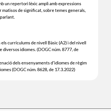
mb un repertori lèxic ampli amb expressions
 matisos de significat, sobre temes generals,
 parlant.
ls currículums de nivell Bàsic (A2) i del nivell
de diversos idiomes. (DOGC núm. 8777, de
rdenació dels ensenyaments d’idiomes de règim
s idiomes (DOGC núm. 8628, de 17.3.2022)