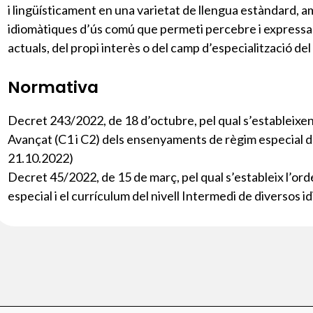
i lingüísticament en una varietat de llengua estàndard, a
idiomàtiques d’ús comú que permeti percebre i expressar
actuals, del propi interès o del camp d’especialització del
Normativa
Decret 243/2022, de 18 d’octubre, pel qual s’estableixen e
Avançat (C1 i C2) dels ensenyaments de règim especial 
21.10.2022)
Decret 45/2022, de 15 de març, pel qual s’estableix l’o
especial i el currículum del nivell Intermedi de diverso