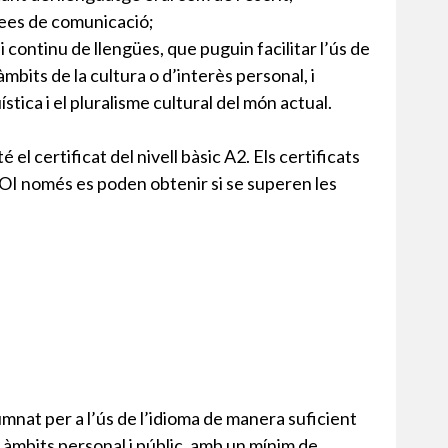
rees de comunicació;
continu de llengües, que puguin facilitar l’ús de
 àmbits de la cultura o d’interès personal, i
stica i el pluralisme cultural del món actual.
 el certificat del nivell bàsic A2. Els certificats
 EOI només es poden obtenir si se superen les
alumnat per a l’ús de l’idioma de manera suficient
 àmbits personal i públic, amb un mínim de