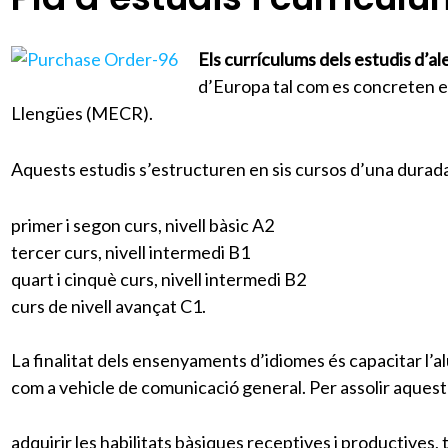
Els currículums dels estudis d’
d’Europa tal com es concreten 
Llengües (MECR).
Aquests estudis s’estructuren en sis cursos d’una durad
primer i segon curs, nivell bàsic A2
tercer curs, nivell intermedi B1
quart i cinquè curs, nivell intermedi B2
curs de nivell avançat C1.
La finalitat dels ensenyaments d’idiomes és capacitar l’a
com a vehicle de comunicació general. Per assolir aquesta
adquirir les habilitats bàsiques receptives i productives, 