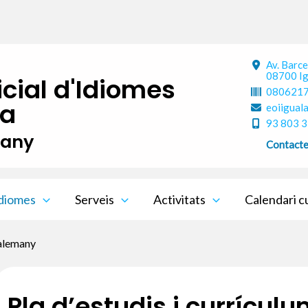
Av. Barce
08700 Ig
icial d'Idiomes
080621
da
eoiigual
93 803 3
many
Contact
diomes
Serveis
Activitats
Calendari c
 alemany
Pla d’estudis i currícu