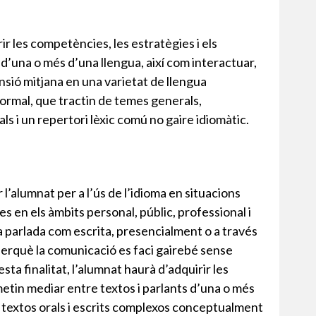
ir les competències, les estratègies i els
 d’una o més d’una llengua, així com interactuar,
nsió mitjana en una varietat de llengua
formal, que tractin de temes generals,
ls i un repertori lèxic comú no gaire idiomàtic.
r l’alumnat per a l’ús de l’idioma en situacions
 en els àmbits personal, públic, professional i
 parlada com escrita, presencialment o a través
t perquè la comunicació es faci gairebé sense
ta finalitat, l’alumnat haurà d’adquirir les
metin mediar entre textos i parlants d’una o més
r textos orals i escrits complexos conceptualment