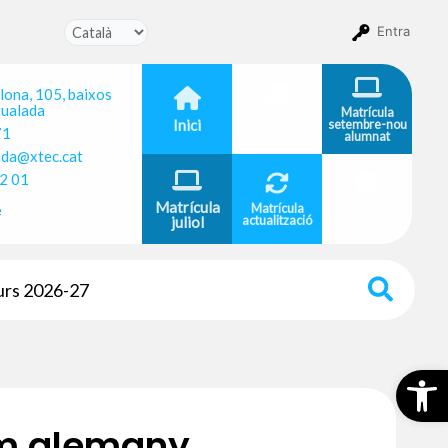
Entra
lona, 105, baixos
ualada
Matrícula
Calendari
Inici
setembre-nou
2026-27
71
alumnat
ada@xtec.cat
2 01
Matrícula
e
Matrícula
Grups i
juliol
actualització
horaris
urs 2026-27
Obr
lum alemany