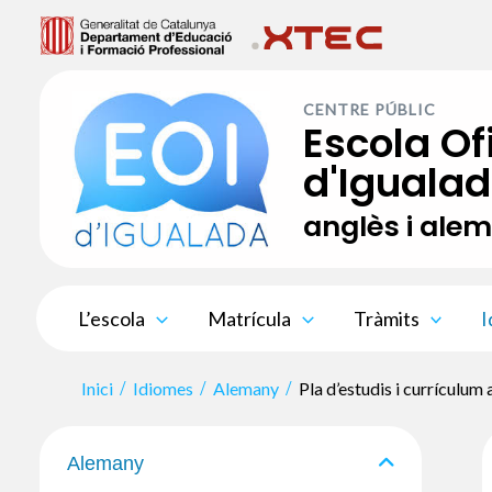
Vés
al
contingut
CENTRE PÚBLIC
Escola Of
d'Iguala
anglès i ale
L’escola
Matrícula
Tràmits
I
Inici
Idiomes
Alemany
Pla d’estudis i currículum
Alemany