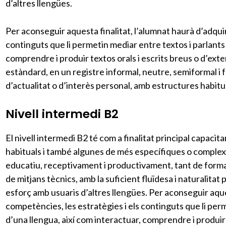
d’altres llengües.
Per aconseguir aquesta finalitat, l’alumnat haurà d’adquir
continguts que li permetin mediar entre textos i parlants
comprendre i produir textos orals i escrits breus o d’exte
estàndard, en un registre informal, neutre, semiformal i 
d’actualitat o d’interès personal, amb estructures habitua
Nivell intermedi B2
El nivell intermedi B2 té com a finalitat principal capacita
habituals i també algunes de més específiques o complexes
educatiu, receptivament i productivament, tant de forma
de mitjans tècnics, amb la suficient fluïdesa i naturalita
esforç amb usuaris d’altres llengües. Per aconseguir aques
competències, les estratègies i els continguts que li per
d’una llengua, així com interactuar, comprendre i produi