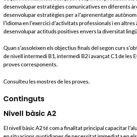
desenvolupar estratègies comunicatives en diferents à
desenvolupar estratègies per a l’aprenentatge autònom i 
l’idioma en l’exercici d’activitats professionals i en altres
desenvolupar actituds positives envers la diversitat lingüí
Quan s’assoleixen els objectius finals del segon curs s’obté
de nivell intermedi B1, intermedi B2 i avançat C1 de les
proves corresponents.
Consulteu les mostres de les proves.
Continguts
Nivell bàsic A2
El nivell bàsic A2 té com a finalitat principal capacitar l’
en situacions quotidianes de necessitat immediata en els