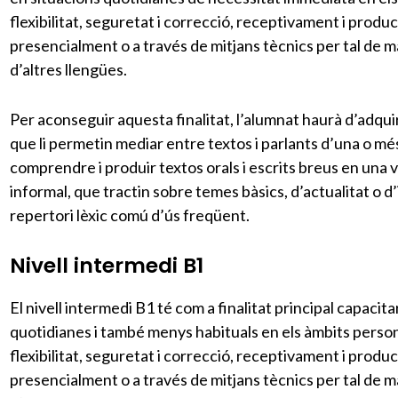
flexibilitat, seguretat i correcció, receptivament i prod
presencialment o a través de mitjans tècnics per tal de m
d’altres llengües.
Per aconseguir aquesta finalitat, l’alumnat haurà d’adqui
que li permetin mediar entre textos i parlants d’una o més
comprendre i produir textos orals i escrits breus en una 
informal, que tractin sobre temes bàsics, d’actualitat o d
repertori lèxic comú d’ús freqüent.
Nivell intermedi B1
El nivell intermedi B1 té com a finalitat principal capacita
quotidianes i també menys habituals en els àmbits persona
flexibilitat, seguretat i correcció, receptivament i prod
presencialment o a través de mitjans tècnics per tal de m