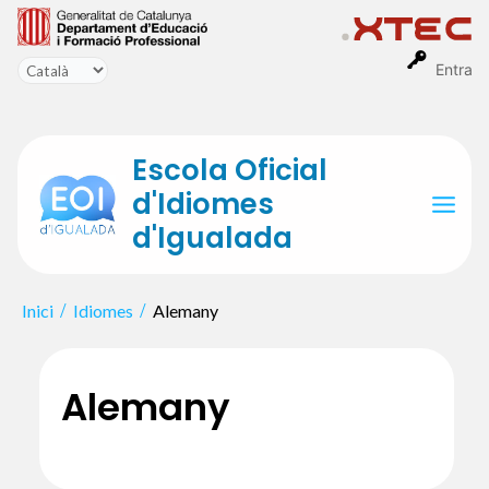
Vés
al
contingut
Entra
Escola Oficial
d'Idiomes
Mai
d'Igualada
Men
Inici
Idiomes
Alemany
Alemany