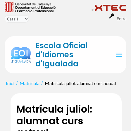
Vés
al
contingut
Entra
Escola Oficial
d'Idiomes
Mai
d'Igualada
Men
Inici
Matrícula
Matrícula juliol: alumnat curs actual
Matrícula juliol:
alumnat curs