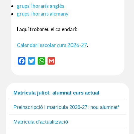
grups i horaris anglès
grups i horaris alemany
I aquí trobareu el calendari:
Calendari escolar curs 2026-27
.
F
T
W
G
a
w
h
m
c
i
a
a
e
t
t
i
b
t
s
l
Matrícula juliol: alumnat curs actual
o
e
A
o
r
p
Preinscripció i matrícula 2026-27: nou alumnat*
k
p
Matrícula d’actualització