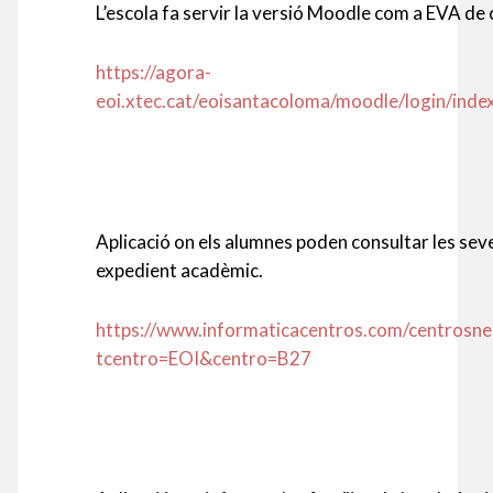
L’escola fa servir la versió Moodle com a EVA de 
https://agora-
eoi.xtec.cat/eoisantacoloma/moodle/login/inde
Aplicació on els alumnes poden consultar les seve
expedient acadèmic.
https://www.informaticacentros.com/centrosnet
tcentro=EOI&centro=B27