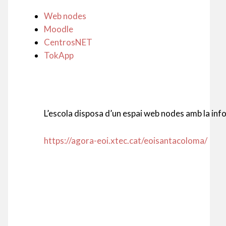
Web nodes
Moodle
CentrosNET
TokApp
L’escola disposa d’un espai web nodes amb la inf
https://agora-eoi.xtec.cat/eoisantacoloma/