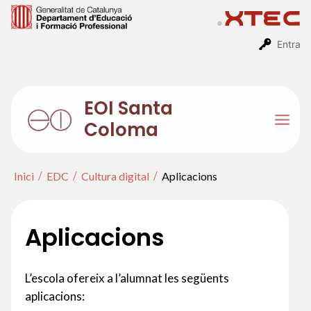
Vés
al
contingut
Entra
EOI Santa
Coloma
Mai
Men
Inici
EDC
Cultura digital
Aplicacions
Aplicacions
L’escola ofereix a l’alumnat les següents
aplicacions: