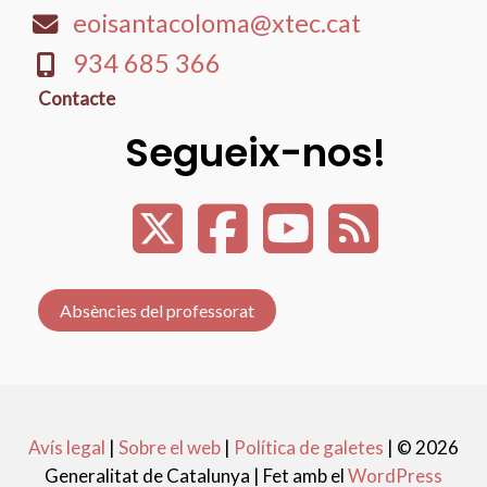
eoisantacoloma@xtec.cat
934 685 366
Contacte
Segueix-nos!
Absències del professorat
Avís legal
|
Sobre el web
|
Política de galetes
|
© 2026
Generalitat de Catalunya |
Fet amb el
WordPress