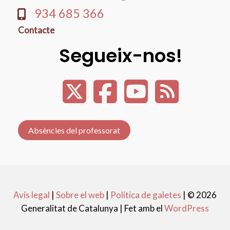
934 685 366
Contacte
Segueix-nos!
Absències del professorat
Avís legal
|
Sobre el web
|
Política de galetes
|
© 2026
Generalitat de Catalunya |
Fet amb el
WordPress