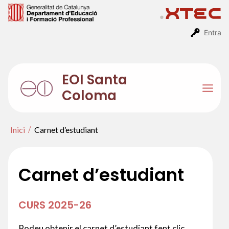
Vés
al
contingut
Entra
EOI Santa
Coloma
Mai
Men
Inici
Carnet d’estudiant
Carnet d’estudiant
CURS 2025-26
Podeu obtenir el carnet d’estudiant fent clic