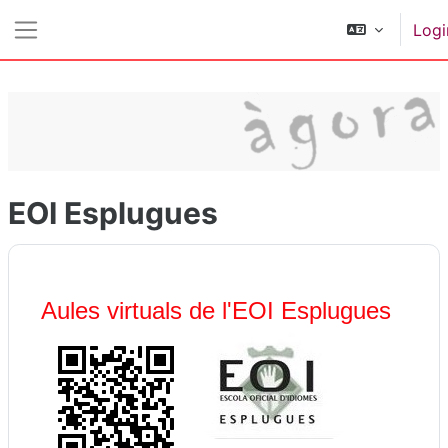
Ga naar hoofdinhoud
Logi
Zijpaneel
EOI Esplugues
Aules virtuals de l'EOI Esplugues