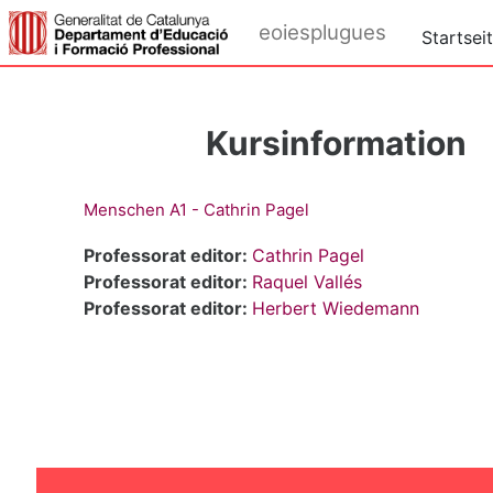
Zum Hauptinhalt
eoiesplugues
Startsei
Kursinformation
Menschen A1 - Cathrin Pagel
Professorat editor:
Cathrin Pagel
Professorat editor:
Raquel Vallés
Professorat editor:
Herbert Wiedemann