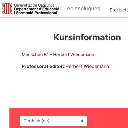
Zum Hauptinhalt
eoiesplugues
Startsei
Kursinformation
Menschen B1 - Herbert Wiedemann
Professorat editor:
Herbert Wiedemann
Sprache