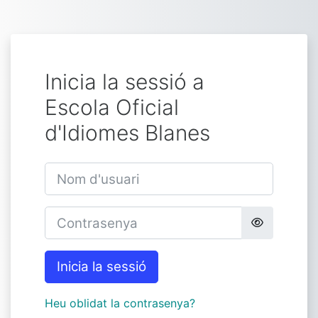
Ves al contingut principal
Inicia la sessió a
Escola Oficial
d'Idiomes Blanes
Nom d'usuari
Contrasenya
Inicia la sessió
Heu oblidat la contrasenya?