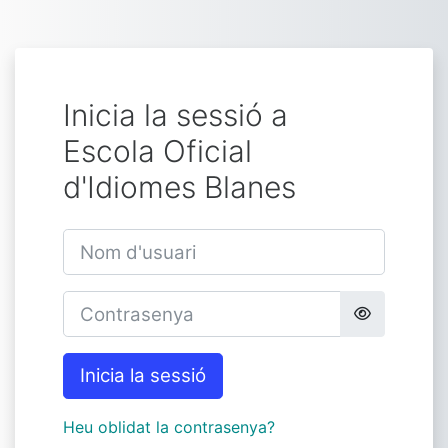
Ves al contingut principal
Inicia la sessió a
Escola Oficial
d'Idiomes Blanes
Nom d'usuari
Contrasenya
Inicia la sessió
Heu oblidat la contrasenya?