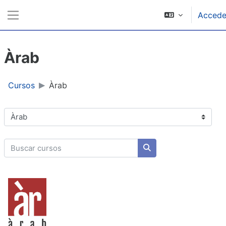
Ir ao contido principal
Accede
Panel lateral
Àrab
Cursos
Àrab
Categorías de cursos
Buscar cursos
Buscar cursos