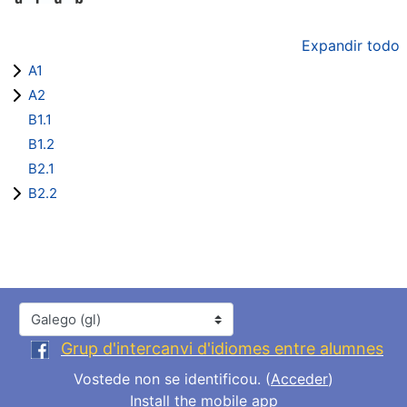
Expandir todo
A1
A2
B1.1
B1.2
B2.1
B2.2
Idioma
Grup d'intercanvi d'idiomes entre alumnes
Vostede non se identificou. (
Acceder
)
Install the mobile app