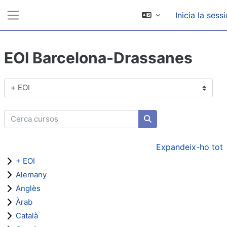
Ves al contingut principal
Inicia la sess
Panell lateral
EOI Barcelona-Drassanes
Categories de cursos
Cerca cursos
Cerca cursos
Expandeix-ho tot
+ EOI
Alemany
Anglès
Àrab
Català