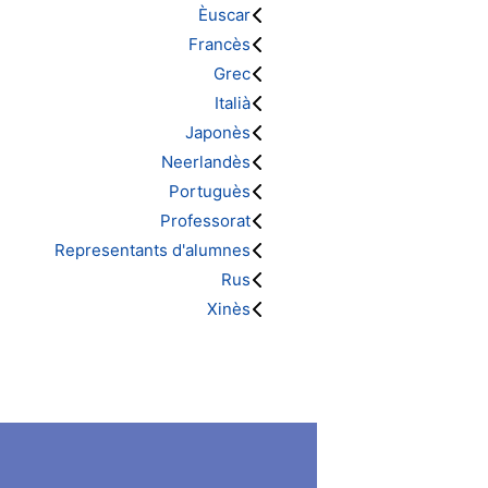
Èuscar
Francès
Grec
Italià
Japonès
Neerlandès
Portuguès
Professorat
Representants d'alumnes
Rus
Xinès
زبان