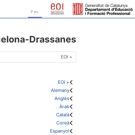
صل مواد کی طرف جائیں
ہوم
celona-Drassanes
کورس کی اقسام
+ EOI
Alemany
Anglès
Àrab
Català
Coreà
Espanyol