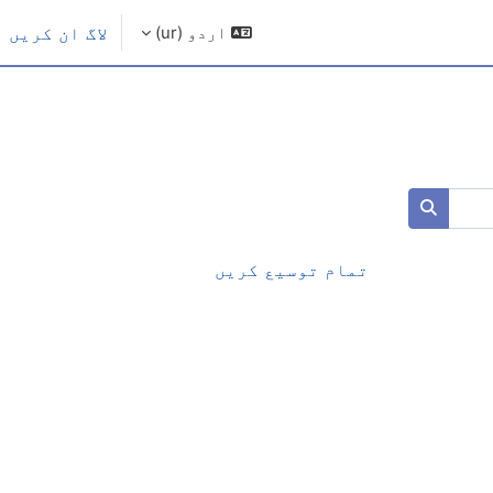
اردو ‎(ur)‎
لاگ ان کریں
کورسز تلاش کرو
تمام توسیع کریں