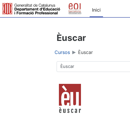
Ves al contingut principal
Inici
Èuscar
Cursos
Èuscar
Categories de cursos