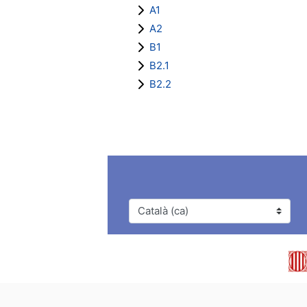
A1
A2
B1
B2.1
B2.2
Idioma