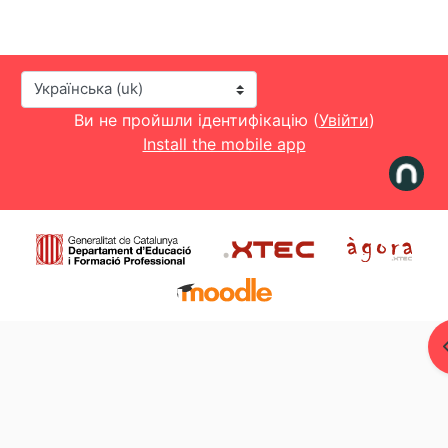
Мова інтерфейсу
Ви не пройшли ідентифікацію (
Увійти
)
Install the mobile app