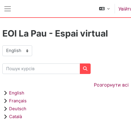
Перейти до головного вмісту
Увійт
Бокова панель
EOI La Pau - Espai virtual
Категорії курсів
Пошук курсів
Пошук курсів
Розгорнути всі
English
Français
Deutsch
Català