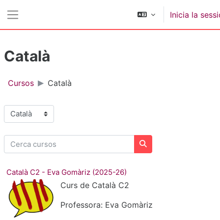
Ves al contingut principal
Inicia la sess
Panell lateral
Català
Cursos
Català
Categories de cursos
Cerca cursos
Cerca cursos
Català C2 - Eva Gomàriz (2025-26)
Curs de Català C2
Professora: Eva Gomàriz