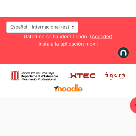
Idioma
Usted no se ha identificado. (
Acceder
)
Instala la aplicación móvil