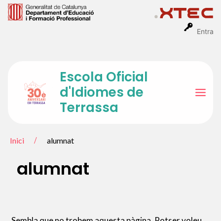
Vés
al
contingut
Entra
Escola Oficial
d'Idiomes de
Mai
Terrassa
Men
Inici
alumnat
alumnat
Sembla que no trobem aquesta pàgina. Potser voleu