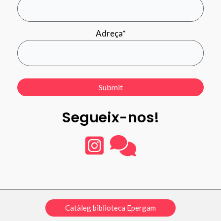
Adreça*
Segueix-nos!
Catàleg biblioteca Epergam